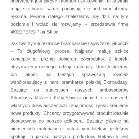
priorytetem jest jakość i komfort użytkowania. Te artykuły
mają się bronić same, podpisuję się pod nimi obiema
rękoma. Pewnie dlatego znaleźliśmy się dziś na tym
poziomie i wciąż się rozwijamy – przedstawia firmę
4KEEPERS Piotr Skiba.
Jak tworzy się rękawice bramkarskie najwyższej jakości?
– To długofalowy proces. Najpierw maluję szkice
koncepcyjne, później dobieram półprodukty. Z fabryki
otrzymujemy różnego rodzaju materiały, które testujemy.
Ich jakość na bieżąco sprawdzają również
współpracujący z nami bramkarze polskiej Ekstraklasy.
Bazując na sugestiach naszych ambasadorów
Arkadiusza Malarza, Kuby Słowika i innych, oraz naszych
własnych doświadczeniach i znajomości rynku kreujemy
nowe produkty. Chcemy przygotowywać produkt idealnie
dopasowany do potrzeb golkipera. Bazując głównie na
niemieckich materiałach i naturalnym lateksie jesteśmy
spokojni o jakość naszych produktów. Rękawica jest