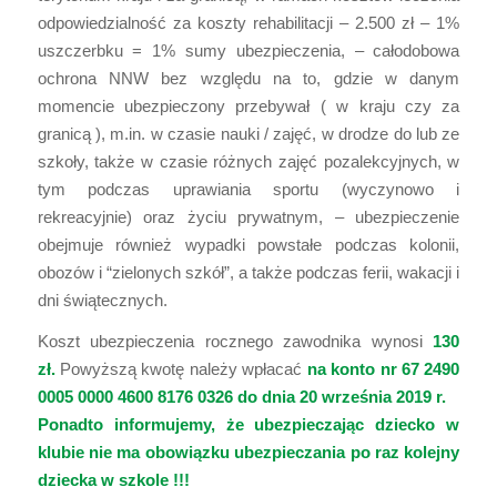
odpowiedzialność za koszty rehabilitacji – 2.500 zł – 1%
uszczerbku = 1% sumy ubezpieczenia, – całodobowa
ochrona NNW bez względu na to, gdzie w danym
momencie ubezpieczony przebywał ( w kraju czy za
granicą ), m.in. w czasie nauki / zajęć, w drodze do lub ze
szkoły, także w czasie różnych zajęć pozalekcyjnych, w
tym podczas uprawiania sportu (wyczynowo i
rekreacyjnie) oraz życiu prywatnym, – ubezpieczenie
obejmuje również wypadki powstałe podczas kolonii,
obozów i “zielonych szkół”, a także podczas ferii, wakacji i
dni świątecznych.
Koszt ubezpieczenia rocznego zawodnika wynosi
130
zł.
Powyższą kwotę należy wpłacać
na konto nr 67 2490
0005 0000 4600 8176 0326 do dnia 20 września 2019 r.
Ponadto informujemy, że ubezpieczając dziecko w
klubie nie ma obowiązku ubezpieczania po raz kolejny
dziecka w szkole !!!