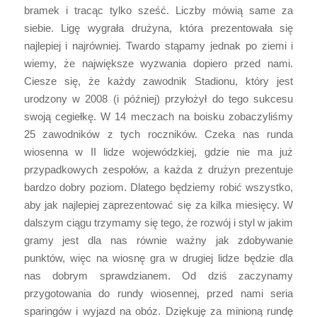
bramek i tracąc tylko sześć. Liczby mówią same za
siebie. Ligę wygrała drużyna, która prezentowała się
najlepiej i najrówniej. Twardo stąpamy jednak po ziemi i
wiemy, że największe wyzwania dopiero przed nami.
Ciesze się, że każdy zawodnik Stadionu, który jest
urodzony w 2008 (i później) przyłożył do tego sukcesu
swoją cegiełkę. W 14 meczach na boisku zobaczyliśmy
25 zawodników z tych roczników. Czeka nas runda
wiosenna w II lidze wojewódzkiej, gdzie nie ma już
przypadkowych zespołów, a każda z drużyn prezentuje
bardzo dobry poziom. Dlatego będziemy robić wszystko,
aby jak najlepiej zaprezentować się za kilka miesięcy. W
dalszym ciągu trzymamy się tego, że rozwój i styl w jakim
gramy jest dla nas równie ważny jak zdobywanie
punktów, więc na wiosnę gra w drugiej lidze będzie dla
nas dobrym sprawdzianem. Od dziś zaczynamy
przygotowania do rundy wiosennej, przed nami seria
sparingów i wyjazd na obóz. Dziękuję za minioną rundę