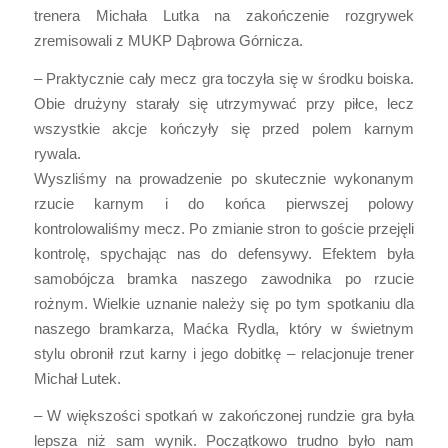
trenera Michała Lutka na zakończenie rozgrywek
zremisowali z MUKP Dąbrowa Górnicza.
– Praktycznie cały mecz gra toczyła się w środku boiska.
Obie drużyny starały się utrzymywać przy piłce, lecz
wszystkie akcje kończyły się przed polem karnym
rywala.
Wyszliśmy na prowadzenie po skutecznie wykonanym
rzucie karnym i do końca pierwszej polowy
kontrolowaliśmy mecz. Po zmianie stron to goście przejęli
kontrolę, spychając nas do defensywy. Efektem była
samobójcza bramka naszego zawodnika po rzucie
rożnym. Wielkie uznanie należy się po tym spotkaniu dla
naszego bramkarza, Maćka Rydla, który w świetnym
stylu obronił rzut karny i jego dobitkę – relacjonuje trener
Michał Lutek.
– W większości spotkań w zakończonej rundzie gra była
lepsza niż sam wynik. Początkowo trudno było nam