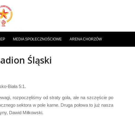
LEP
MEDIA SPOŁECZNOŚCIOWE
ARENA CHORZÓW
tadion Śląski
ko-Biała 5:1.
gi, rozpoczęliśmy od straty gola, ale na szczęście po
 bocznego sektora w pole karne. Druga połowa to już nasza
yny, Dawid Miłkowski.