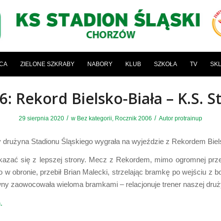
ICA
ZIELONE SZKRABY
NABORY
KLUB
SZKOŁA
TV
SK
: Rekord Bielsko-Biała – K.S. S
/
/
29 sierpnia 2020
w
Bez kategorii
,
Rocznik 2006
Autor
protrainup
y drużyna Stadionu Śląskiego wygrała na wyjeździe z Rekordem Biels
azać się z lepszej strony. Mecz z Rekordem, mimo ogromnej przewa
o w obronie, przebił Brian Malecki, strzelając bramkę po wejściu z
ywny zaowocowała wieloma bramkami – relacjonuje trener naszej druż
.