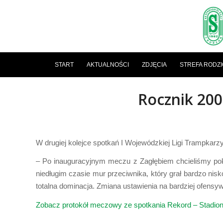
START
AKTUALNOŚCI
ZDJĘCIA
STREFA RODZ
Rocznik 2006
W drugiej kolejce spotkań I Wojewódzkiej Ligi Trampkarz
– Po inauguracyjnym meczu z Zagłębiem chcieliśmy pok
niedługim czasie mur przeciwnika, który grał bardzo nisk
totalna dominacja. Zmiana ustawienia na bardziej ofens
Zobacz protokół meczowy ze spotkania Rekord – Stadion