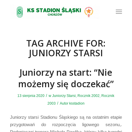
TAG ARCHIVE FOR:
JUNIORZY STARSI
Juniorzy na start: “Nie
możemy się doczekać”
/
13 sierpnia 2020
w
Juniorzy Starsi
,
Rocznik 2002
,
Rocznik
/
2003
Autor
ksstadion
Juniorzy starsi Stadionu Śląskiego są na ostatnim etapie
przygotowań do rozpoczęcia ligowego sezonu,.
Podopieczni trenera Michała Pawlika, którzy kilka tygodni