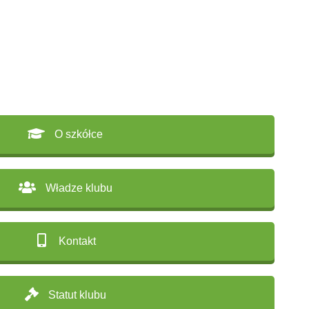
O szkółce
Władze klubu
Kontakt
Statut klubu